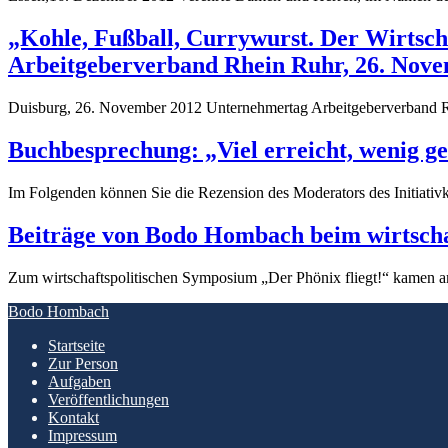
„Kohle, Fußball, Currywurst. Der Wirtsc
Arbeitgeberverband Rhein Ruhr, 26. Nov
Duisburg, 26. November 2012 Unternehmertag Arbeitgeberverband 
Buchbesprechung: „Viel erreicht, wenig ge
Im Folgenden können Sie die Rezension des Moderators des Initiativk
Beiträge von Bodo Hombach beim wirtschaf
Zum wirtschaftspolitischen Symposium „Der Phönix fliegt!“ kamen am
Bodo Hombach
Startseite
Zur Person
Aufgaben
Veröffentlichungen
Kontakt
Impressum