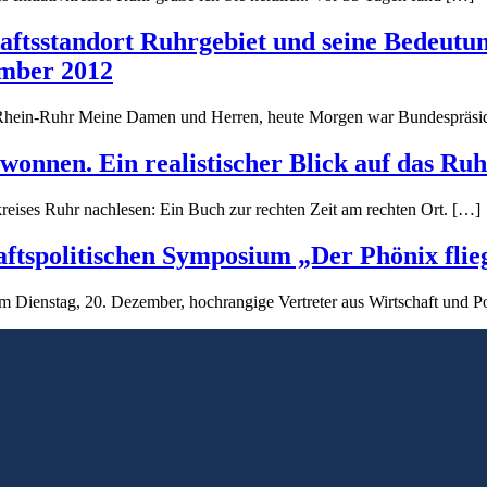
haftsstandort Ruhrgebiet und seine Bedeu
ember 2012
Rhein-Ruhr Meine Damen und Herren, heute Morgen war Bundespräsid
wonnen. Ein realistischer Blick auf das Ruh
reises Ruhr nachlesen: Ein Buch zur rechten Zeit am rechten Ort. […]
tspolitischen Symposium „Der Phönix flieg
 Dienstag, 20. Dezember, hochrangige Vertreter aus Wirtschaft und Pol