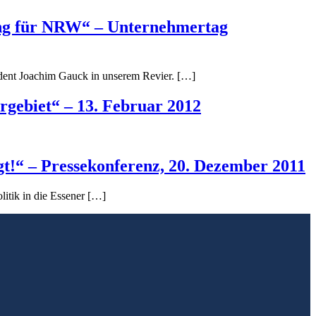
tung für NRW“ – Unternehmertag
ent Joachim Gauck in unserem Revier. […]
rgebiet“ – 13. Februar 2012
t!“ – Pressekonferenz, 20. Dezember 2011
itik in die Essener […]