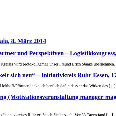
ala, 8. März 2014
rtner und Perspektiven – Logistikkongress
 Kreises wird protokollgemäß unser Freund Erich Staake übernehmen. 
elt sich neu“ – Initiativkreis Ruhr Essen, 
olthoff-Pförtner danke ich herzlich dafür, dass er das Wirken des […]
g (Motivationsveranstaltung manager magaz
nitiativkreises Ruhr grüße ich Sie herzlich. Vor 33 Tagen fand […]