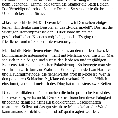
beim Seehandel. Einmal belagerten die Spanier die Stadt Leiden.
Die Verteidiger durchstießen die Deiche. So setzten sie die brutalen
Unterdrücker unter Stress.
„Das menschliche Maß“. Davon können wir Deutschen einiges
lernen. Ich denke zum Beispiel an das „Poldermodell“. Das hat die
wichtigen Reformprozesse der 1990er Jahre im breiten
gesellschaftlichen Konsens möglich gemacht. Es ging um
friedlichen und nützlichen Interessenausgleich.
Man lud die Betroffenen eines Problems an den runden Tisch. Man
kommunizierte miteinander – nicht mit Megafon oder Tastatur. Man
sah sich in die Augen und suchte den lebbaren und tragfähigen
Konsens statt rechthaberischer Polarisierung. So bewegte man sich
von Irrtum zu Irrtum zur Wahrheit. Ein Gegenmodell zur Hauruck-
und Haudraufmethode, die gegenwärtig groß in Mode ist. Wer in
den populären Schlachtruf: „Klare oder scharfe Kante“ fröhlich
einstimmt, verkennt meist: Jedes Ding hat mindestens zwei Seiten.
Diktaturen diktieren. Die brauchen die hohe politische Kunst des
Interessenausgleichs nicht. Demokratien brauchen diese Fähigkeit
unbedingt, damit sie nicht zur blockierenden Gesellschaften
retardieren. Selbst auf das gut sichtbare Menetekel an der Wand
kann ansonsten nicht schnell und adäquat reagiert werden.