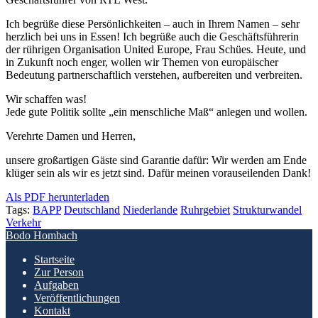
Ich begrüße diese Persönlichkeiten – auch in Ihrem Namen – sehr
herzlich bei uns in Essen! Ich begrüße auch die Geschäftsführerin
der rührigen Organisation United Europe, Frau Schües. Heute, und
in Zukunft noch enger, wollen wir Themen von europäischer
Bedeutung partnerschaftlich verstehen, aufbereiten und verbreiten.
Wir schaffen was!
Jede gute Politik sollte „ein menschliche Maß“ anlegen und wollen.
Verehrte Damen und Herren,
unsere großartigen Gäste sind Garantie dafür: Wir werden am Ende
klüger sein als wir es jetzt sind. Dafür meinen vorauseilenden Dank!
Als PDF herunterladen
Tags:
BAPP
Deutschland
Niederlande
Ruhrgebiet
Strukturwandel
Verkehr
Bodo Hombach
Startseite
Zur Person
Aufgaben
Veröffentlichungen
Kontakt