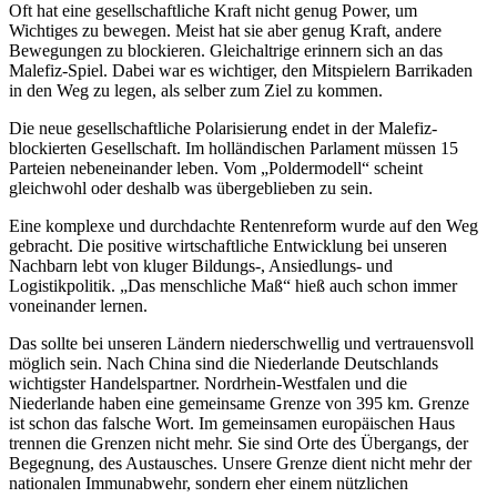
Oft hat eine gesellschaftliche Kraft nicht genug Power, um
Wichtiges zu bewegen. Meist hat sie aber genug Kraft, andere
Bewegungen zu blockieren. Gleichaltrige erinnern sich an das
Malefiz-Spiel. Dabei war es wichtiger, den Mitspielern Barrikaden
in den Weg zu legen, als selber zum Ziel zu kommen.
Die neue gesellschaftliche Polarisierung endet in der Malefiz-
blockierten Gesellschaft. Im holländischen Parlament müssen 15
Parteien nebeneinander leben. Vom „Poldermodell“ scheint
gleichwohl oder deshalb was übergeblieben zu sein.
Eine komplexe und durchdachte Rentenreform wurde auf den Weg
gebracht. Die positive wirtschaftliche Entwicklung bei unseren
Nachbarn lebt von kluger Bildungs-, Ansiedlungs- und
Logistikpolitik. „Das menschliche Maß“ hieß auch schon immer
voneinander lernen.
Das sollte bei unseren Ländern niederschwellig und vertrauensvoll
möglich sein. Nach China sind die Niederlande Deutschlands
wichtigster Handelspartner. Nordrhein-Westfalen und die
Niederlande haben eine gemeinsame Grenze von 395 km. Grenze
ist schon das falsche Wort. Im gemeinsamen europäischen Haus
trennen die Grenzen nicht mehr. Sie sind Orte des Übergangs, der
Begegnung, des Austausches. Unsere Grenze dient nicht mehr der
nationalen Immunabwehr, sondern eher einem nützlichen