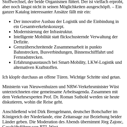
Stoffwechsel, der beide Organismen füttert. Der ist vielfach erprobt,
aber noch längst nicht in seinen Möglichkeiten ausgeschöpft. – Ein
ganzer Katalog interessanter Ansätze fällt mir ein:
Der innovative Ausbau der Logistik und die Einbindung in
ein Gesamtverkehrskonzept.
Modernisierung der Infrastruktur.
Intelligente Mobilität statt flickschusternde Verwaltung der
Defizite.
Grenzüberschreitende Zusammenarbeit in punkto
Bahnstrecken, Busverbindungen, Binnenschifffahrt und
Fernradstrecken.
Erfahrungsaustausch bei Smart-Mobility, LKW-Logistik und
alternativen Kraftstoffen.
Ich klopfe durchaus an offene Türen. Wichtige Schritte sind getan.
Ministerin van Nieuwenhuizen und NRW-Verkehrsminister Wüst
unterzeichneten eine gemeinsame Arbeitsagenda. Zusammen mit
dem Verkehrsexperten Prof. Dr. Roman Suthold werden sie heute
diskutieren, wohin die Reise geht.
Anschließend wird Dirk Brengelmann, deutscher Botschafter im
Königreich der Niederlande, eine Zeitansage zur Beziehung beider
Länder geben. Die Moderation des Abends übernimmt Jörg Zajonc,
Geschäftsführer von RTL West.