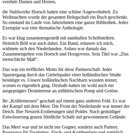
verehrte Damen und Herren,
die Stahlwerke Hoesch hatten eine schöne Angewohnheit. Zu
Weihnachten wurde der gesamten Belegschaft ein Buch geschenkt.
So entstand im Laufe von Jahrzehnten eine ganze Bibliothek. Jedes
Exemplar war eine thematische Anthologie.
Es war klug zusammengestellt mit namhaften Schriftstellern.
Heinrich Böll war auch dabei. Ein Band, erinnere ich mich,
widmete sich den Niederlanden. Anlass war damals das
Zusammengehen von Hoesch und Hoogovens. Sein Titel war „Das
menschliche Maß“.
Das war ein treffliches Motto für diese Partnerschaft. Jeder
Spaziergang durch das Giebelspalier einer holländischen Straße
bestätigte es. Unsere holländischen Nachbarn wussten immer,
worum es eigentlich ging. Deshalb hatten sie wohl auch ein
ausgeprägtes Desinteresse an militärischem Pomp und Getöse.
Ihr „Kräftemessen“ geschah auf einem ganz anderen Feld. Es war
der Kampf mit dem Meer. Die Front der Niederlande war immer der
Deich. Ihre Neuzeit-Eroberungen sind Polder. Nach geduldiger
Entwässerung grasen friedliche Schafe auf gewonnenem Gelände.
Das Meer war und ist nicht nur Gegner, sondern auch Partner.
Ressource für Tourismus, Fisch- und Krabbenfang und natürlich