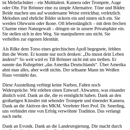
ist Mehrfachtäter – ein Multitalent. Kamera oder Trompete, Auge
oder Ohr. Für Brönner eine zu simple Alternative. Töne und Bilder.
Beide machen uns auf wundersame Weise erreichbar, verletzlich.
Melodien und ehrliche Bilder sickern ein und nisten sich ein. Sie
werden Ohrwurm oder Ikone. Oft lebenslänglich – mit dem frechen
Charme einer Naturgewalt – dringen sie in unsere Privatsphäre ein.
Sie stellen sich in den Weg. Sie manipulieren uns nicht. Sie
verhelfen zur eigenen Identität.
Als Rilke dem Torso eines griechischen Apoll begegnete, fehlten
ihm die Worte. Er konnte nur noch denken: „Du musst dein Leben
ändern!“ So weit wird es Till Brönner nicht mit uns treiben. Er
nannte das Ruhrgebiet „das Amerika Deutschlands“. Über Amerika
ahnt man alles, aber weiß nichts. Der seltsame Mann im Weißen
Haus verstärkt das.
Diese Ausstellung verbirgt keine Narben, Falten noch
Widersprüche. Wir erleben einen Entwurf. Abwarten, was einander
ähnlich wird. Dank an die, die es ermöglicht haben. Dank an den
großartigen Künstler mit sehender Trompete und tönender Kamera.
Dank an die Aktiven des MKM. Verehrter Herr Prof. Dr. Smerling,
uns verbindet eine von Erfolg verwöhnte Tradition. Das verlangt
nach mehr.
Dank an Evonik. Dank an die Landesregierung. Die macht durch