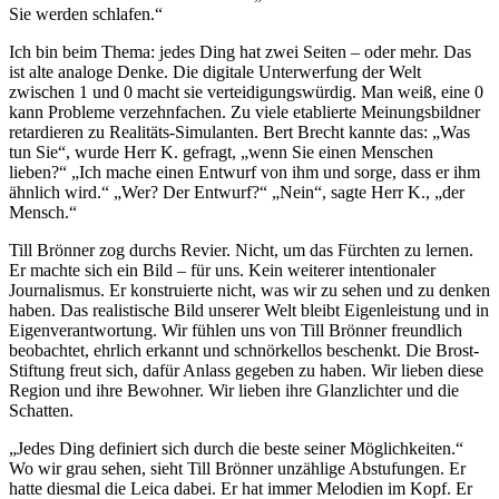
Sie werden schlafen.“
Ich bin beim Thema: jedes Ding hat zwei Seiten – oder mehr. Das
ist alte analoge Denke. Die digitale Unterwerfung der Welt
zwischen 1 und 0 macht sie verteidigungswürdig. Man weiß, eine 0
kann Probleme verzehnfachen. Zu viele etablierte Meinungsbildner
retardieren zu Realitäts-Simulanten. Bert Brecht kannte das: „Was
tun Sie“, wurde Herr K. gefragt, „wenn Sie einen Menschen
lieben?“ „Ich mache einen Entwurf von ihm und sorge, dass er ihm
ähnlich wird.“ „Wer? Der Entwurf?“ „Nein“, sagte Herr K., „der
Mensch.“
Till Brönner zog durchs Revier. Nicht, um das Fürchten zu lernen.
Er machte sich ein Bild – für uns. Kein weiterer intentionaler
Journalismus. Er konstruierte nicht, was wir zu sehen und zu denken
haben. Das realistische Bild unserer Welt bleibt Eigenleistung und in
Eigenverantwortung. Wir fühlen uns von Till Brönner freundlich
beobachtet, ehrlich erkannt und schnörkellos beschenkt. Die Brost-
Stiftung freut sich, dafür Anlass gegeben zu haben. Wir lieben diese
Region und ihre Bewohner. Wir lieben ihre Glanzlichter und die
Schatten.
„Jedes Ding definiert sich durch die beste seiner Möglichkeiten.“
Wo wir grau sehen, sieht Till Brönner unzählige Abstufungen. Er
hatte diesmal die Leica dabei. Er hat immer Melodien im Kopf. Er