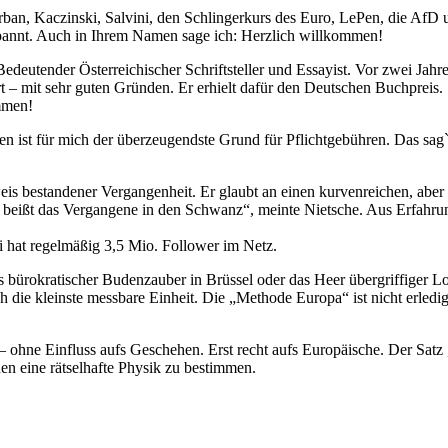
ban, Kaczinski, Salvini, den Schlingerkurs des Euro, LePen, die AfD 
pannt. Auch in Ihrem Namen sage ich: Herzlich willkommen!
 Bedeutender Österreichischer Schriftsteller und Essayist. Vor zwei Jah
t – mit sehr guten Gründen. Er erhielt dafür den Deutschen Buchpreis. S
mmen!
 ist für mich der überzeugendste Grund für Pflichtgebühren. Das sag
eis bestandener Vergangenheit. Er glaubt an einen kurvenreichen, aber 
 beißt das Vergangene in den Schwanz“, meinte Nietsche. Aus Erfahrun
ni hat regelmäßig 3,5 Mio. Follower im Netz.
 bürokratischer Budenzauber in Brüssel oder das Heer übergriffiger L
 die kleinste messbare Einheit. Die „Methode Europa“ ist nicht erledig
ohne Einfluss aufs Geschehen. Erst recht aufs Europäische. Der Satz „A
nen eine rätselhafte Physik zu bestimmen.