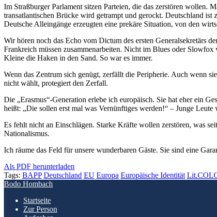
Im Straßburger Parlament sitzen Parteien, die das zerstören wollen. M
transatlantischen Brücke wird getrampt und gerockt. Deutschland is
Deutsche Alleingänge erzeugten eine prekäre Situation, von den wirt
Wir hören noch das Echo vom Dictum des ersten Generalsekretärs de
Frankreich müssen zusammenarbeiten. Nicht im Blues oder Slowfox ve
Kleine die Haken in den Sand. So war es immer.
Wenn das Zentrum sich genügt, zerfällt die Peripherie. Auch wenn sie
nicht wählt, protegiert den Zerfall.
Die „Erasmus“-Generation erlebe ich europäisch. Sie hat eher ein Gesp
heißt: „Die sollen erst mal was Vernünftiges werden!“ – Junge Leute 
Es fehlt nicht an Einschlägen. Starke Kräfte wollen zerstören, was se
Nationalismus.
Ich räume das Feld für unsere wunderbaren Gäste. Sie sind eine Gar
Als PDF herunterladen
Tags:
BAPP
Deutschland
EU
Europa
Europäische Identität
Lit.CO
Bodo Hombach
Startseite
Zur Person