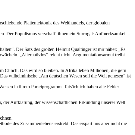
verschiebende Plattentektonik des Welthandels, der globalen
en. Der Populismus verschafft ihnen ein Surrogat: Aufmerksamkeit –
ehalten“. Der Satz des großen Helmut Qualtinger ist mir näher: „Es
cheln. „Alternativlos“ reicht nicht. Argumentationsarmut treibt
 Clinch. Das wird so bleiben. In Afrika leben Millionen, die gern
 Das wilhelminische „Am deutschen Wesen soll die Welt genesen“ ist
 Weisen in ihrem Parteiprogramm. Tatsächlich haben alle Fehler
ur, der Aufklärung, der wissenschaftlichen Erkundung unserer Welt
echnen.
ethode des Zusammenlebens erstrebt. Das erspart uns aber nicht die