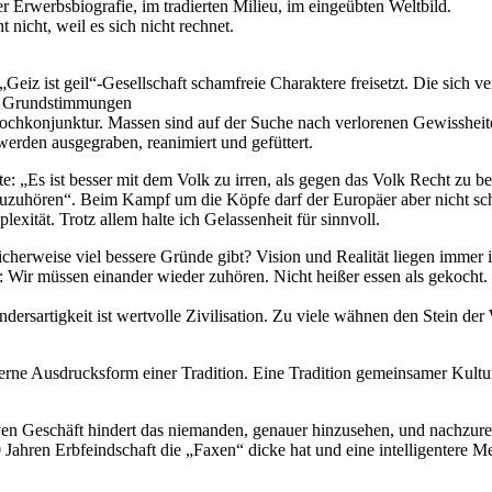
 Erwerbsbiografie, im tradierten Milieu, im eingeübten Weltbild.
t nicht, weil es sich nicht rechnet.
 „Geiz ist geil“-Gesellschaft schamfreie Charaktere freisetzt. Die sich 
en Grundstimmungen
ochkonjunktur. Massen sind auf der Suche nach verlorenen Gewissheit
erden ausgegraben, reanimiert und gefüttert.
e: „Es ist besser mit dem Volk zu irren, als gegen das Volk Recht zu b
uhören“. Beim Kampf um die Köpfe darf der Europäer aber nicht schwä
xität. Trotz allem halte ich Gelassenheit für sinnvoll.
erweise viel bessere Gründe gibt? Vision und Realität liegen immer im
: Wir müssen einander wieder zuhören. Nicht heißer essen als gekocht.
rsartigkeit ist wertvolle Zivilisation. Zu viele wähnen den Stein der
oderne Ausdrucksform einer Tradition. Eine Tradition gemeinsamer Kult
en Geschäft hindert das niemanden, genauer hinzusehen, und nachzur
 Jahren Erbfeindschaft die „Faxen“ dicke hat und eine intelligentere M