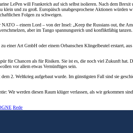
arine LePen will Frankreich auf sich selbst isolieren. Nach dem Brexit
t zu klein und zu groß. Europäisch unabgesprochene Aktionen würden w
schaftlichen Folgen zu schweigen.
r NATO – einem Lord – von der Insel: „Keep the Russians out, the A
rschmelzen, aber im Tango spannungsreich und konfliktfähig tanzen. 
 zu einer Art GmbH oder einem Orbanschen Klingelbeutel erstarrt, aus d
ür für Chancen als für Risiken. Sie ist es, die noch viel Zukunft hat. 
wollen vor allem etwas Vernünftiges sein.
it dem 2. Weltkrieg aufgebaut wurde. Im günstigsten Fall sind sie gesc
antie: Wir werden diesen Raum klüger verlassen, als wir gekommen sin
LOGNE
Rede