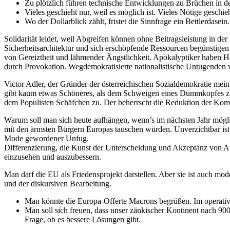
Zu plötzlich führen technische Entwicklungen zu Brüchen in der
Vieles geschieht nur, weil es möglich ist. Vieles Nötige geschieh
Wo der Dollarblick zählt, fristet die Sinnfrage ein Bettlerdasein.
Solidarität leidet, weil Abgreifen können ohne Beitragsleistung in der
Sicherheitsarchitektur und sich erschöpfende Ressourcen begünstig
von Gereiztheit und lähmender Ängstlichkeit. Apokalyptiker haben H
durch Provokation. Wegdemokratisierte nationalistische Untugenden w
Victor Adler, der Gründer der österreichischen Sozialdemokratie meint
gibt kaum etwas Schöneres, als dem Schweigen eines Dummkopfes zuz
dem Populisten Schäfchen zu. Der beherrscht die Reduktion der Komple
Warum soll man sich heute aufhängen, wenn’s im nächsten Jahr möglich
mit den ärmsten Bürgern Europas tauschen würden. Unverzichtbar ist
Mode gewordener Unfug.
Differenzierung, die Kunst der Unterscheidung und Akzeptanz von Ande
einzusehen und auszubessern.
Man darf die EU als Friedensprojekt darstellen. Aber sie ist auch m
und der diskursiven Bearbeitung.
Man könnte die Europa-Offerte Macrons begrüßen. Im operativ
Man soll sich freuen, dass unser zänkischer Kontinent nach 900
Frage, ob es bessere Lösungen gibt.