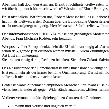
Aber man hält doch den Atem an: Brexit, Flüchtlinge, Gelbwesten, Or
wir überhaupt noch überrascht werden? Wir sind auf Elmar Brok ges
Er ist nicht allein. Wir freuen uns, Robert Menasse bei uns zu haben:
hat ihn als weltweit ersten Roman über die Europäische Union gefeier
macht uns aufgeregt neugierig. Herr Menasse – Sehr herzlich willko
Der Informationssender PHOENIX mit seinen großartigen Moderatoren
Abends, Frau Michaela Kolster, sehr herzlich.
Wer positiv über Europa denkt, sieht die EU nicht vorrangig als Ausw
schon da -, gerade jetzt erfunden werden müsste. „Allem Zukünftigen
Art Lust am Untergang.
Sie arbeiten emsig daran, Recht zu behalten. Sie haben Zulauf. Salvi
Das Resultierende der Gemeinschaft ist um Dimensionen wichtiger als
Erst recht mehr als der immer bemühte Quantensprung. Der ist nämlich
sollte sich nicht defensiv machen lassen.
Leider ist wahr: Zunehmend empfinden Menschen, irrelevant zu sein – 
vieles frustrierender als gegen Widerstände anzutreten. „Eliten“ schei
Verlierer vermuten unfaire Spielregeln zu Gunsten der Gewinner.
Gewinn und Verlust sind ungleich verteilt.