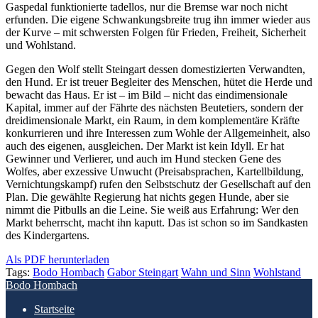
Gaspedal funktionierte tadellos, nur die Bremse war noch nicht
erfunden. Die eigene Schwankungsbreite trug ihn immer wieder aus
der Kurve – mit schwersten Folgen für Frieden, Freiheit, Sicherheit
und Wohlstand.
Gegen den Wolf stellt Steingart dessen domestizierten Verwandten,
den Hund. Er ist treuer Begleiter des Menschen, hütet die Herde und
bewacht das Haus. Er ist – im Bild – nicht das eindimensionale
Kapital, immer auf der Fährte des nächsten Beutetiers, sondern der
dreidimensionale Markt, ein Raum, in dem komplementäre Kräfte
konkurrieren und ihre Interessen zum Wohle der Allgemeinheit, also
auch des eigenen, ausgleichen. Der Markt ist kein Idyll. Er hat
Gewinner und Verlierer, und auch im Hund stecken Gene des
Wolfes, aber exzessive Unwucht (Preisabsprachen, Kartellbildung,
Vernichtungskampf) rufen den Selbstschutz der Gesellschaft auf den
Plan. Die gewählte Regierung hat nichts gegen Hunde, aber sie
nimmt die Pitbulls an die Leine. Sie weiß aus Erfahrung: Wer den
Markt beherrscht, macht ihn kaputt. Das ist schon so im Sandkasten
des Kindergartens.
Als PDF herunterladen
Tags:
Bodo Hombach
Gabor Steingart
Wahn und Sinn
Wohlstand
Bodo Hombach
Startseite