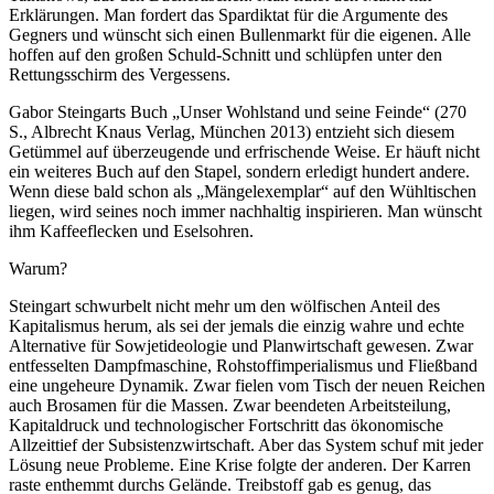
Erklärungen. Man fordert das Spardiktat für die Argumente des
Gegners und wünscht sich einen Bullenmarkt für die eigenen. Alle
hoffen auf den großen Schuld-Schnitt und schlüpfen unter den
Rettungsschirm des Vergessens.
Gabor Steingarts Buch „Unser Wohlstand und seine Feinde“ (270
S., Albrecht Knaus Verlag, München 2013) entzieht sich diesem
Getümmel auf überzeugende und erfrischende Weise. Er häuft nicht
ein weiteres Buch auf den Stapel, sondern erledigt hundert andere.
Wenn diese bald schon als „Mängelexemplar“ auf den Wühltischen
liegen, wird seines noch immer nachhaltig inspirieren. Man wünscht
ihm Kaffeeflecken und Eselsohren.
Warum?
Steingart schwurbelt nicht mehr um den wölfischen Anteil des
Kapitalismus herum, als sei der jemals die einzig wahre und echte
Alternative für Sowjetideologie und Planwirtschaft gewesen. Zwar
entfesselten Dampfmaschine, Rohstoffimperialismus und Fließband
eine ungeheure Dynamik. Zwar fielen vom Tisch der neuen Reichen
auch Brosamen für die Massen. Zwar beendeten Arbeitsteilung,
Kapitaldruck und technologischer Fortschritt das ökonomische
Allzeittief der Subsistenzwirtschaft. Aber das System schuf mit jeder
Lösung neue Probleme. Eine Krise folgte der anderen. Der Karren
raste enthemmt durchs Gelände. Treibstoff gab es genug, das